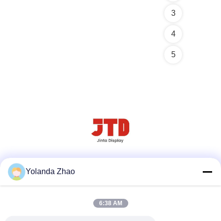
3
4
5
Réseaux sociaux
Yolanda Zhao
6:38 AM
Contact rapide