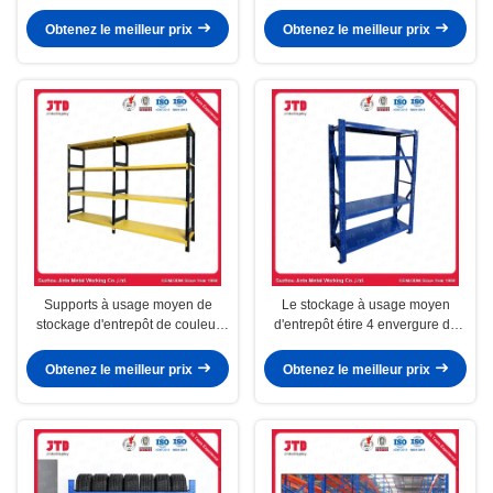
1000 - défilement ligne par ligne
besoins du client en métal de
du stockage 4000kg/Layer
support d'étagère de stockage
Obtenez le meilleur prix
Obtenez le meilleur prix
d'entrepôt
Supports à usage moyen de
Le stockage à usage moyen
stockage d'entrepôt de couleur
d'entrepôt étire 4 envergure de
jaune et noire avec 4 couches
charge de la couche 200KG la
longue
Obtenez le meilleur prix
Obtenez le meilleur prix