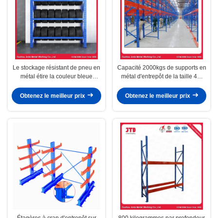
Le stockage résistant de pneu en
Capacité 2000kgs de supports en
métal étire la couleur bleue
métal d'entrepôt de la taille 4m
adaptée aux besoins du client par
par couche avec l'étagère en
longueur 2000mm
acier
Obtenez le meilleur prix
Obtenez le meilleur prix
Étagères à cran d'entrepôt sur
800 kilogrammes par profondeur