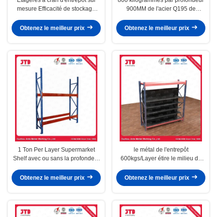
mesure Efficacité de stockage
900MM de l'acier Q195 de
avec solution personnalisée
support de supermarché de
couche saupoudrent enduit
Obtenez le meilleur prix
Obtenez le meilleur prix
1 Ton Per Layer Supermarket
le métal de l'entrepôt
Shelf avec ou sans la profondeur
600kgs/Layer étire le milieu de
en acier 1200MM d'étagères
taille de 4.5m résistant
Obtenez le meilleur prix
Obtenez le meilleur prix