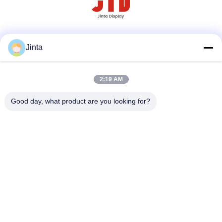
Réseaux sociaux
Jinta
2:19 AM
Contact rapide
Good day, what product are you looking for?
Tél
86--18021269661
E-mail
yolanda@chinesejinta.com
Adresse
Zone d'industrie de Cheluba, ville de Shanghu, ville de
Changshu, province de Jiangsu, Chine