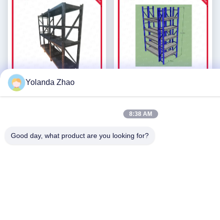
Yolanda Zhao
le métal de l'entrepôt 500kgs
entrepôt résistant de
étire le rayonnage en acier
2500mm rayonnant le
8:38 AM
soudé par noir de rangée de
rayonnage commercial de la
Obtenez le meilleur
Obtenez le meilleur
la BV 4
rangée 2000kgs 6
prix
prix
Good day, what product are you looking for?