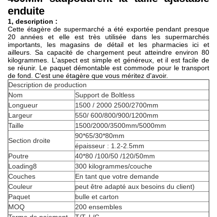
enduite
1, description :
Cette étagère de supermarché a été exportée pendant presque
20 années et elle est très utilisée dans les supermarchés
importants, les magasins de détail et les pharmacies ici et
ailleurs. Sa capacité de chargement peut atteindre environ 80
kilogrammes. L'aspect est simple et généreux, et il est facile de
se réunir. Le paquet démontable est commode pour le transport
de fond. C'est une étagère que vous méritez d'avoir.
Description de production
Nom
Support de Boltless
Longueur
1500 / 2000 2500/2700mm
Largeur
550/ 600/800/900/1200mm
Taille
1500/2000/3500mm/5000mm
90*65/30*80mm
Section droite
épaisseur : 1.2-2.5mm
Poutre
40*80 /100/50 /120/50mm
Loading8
300 kilogrammes/couche
Couches
En tant que votre demande
Couleur
peut être adapté aux besoins du client)
Paquet
bulle et carton
MOQ
200 ensembles