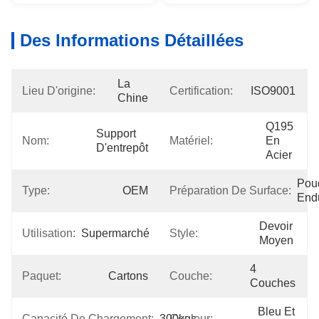
Des Informations Détaillées
La 
Lieu D'origine:
Certification:
ISO9001
Chine
Q195 
Support 
Nom:
Matériel:
En 
D'entrepôt
Acier
Poud
Type:
OEM
Préparation De Surface:
End
Devoir 
Utilisation:
Supermarché
Style:
Moyen
4 
Paquet:
Cartons
Couche:
Couches
Bleu Et 
Capacité De Chargement:
300kgs
Couleur: