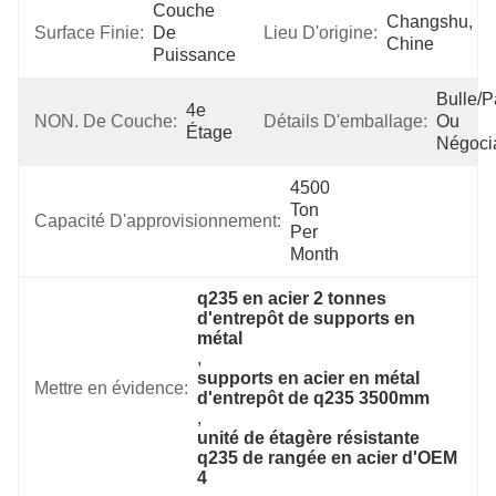
Couche 
Changshu, 
Surface Finie:
De 
Lieu D'origine:
Chine
Puissance
Bulle/pa
4e 
NON. De Couche:
Détails D'emballage:
Ou 
Étage
Négoci
4500 
Ton 
Capacité D'approvisionnement:
Per 
Month
q235 en acier 2 tonnes 
d'entrepôt de supports en 
métal
, 
supports en acier en métal 
Mettre en évidence:
d'entrepôt de q235 3500mm
, 
unité de étagère résistante 
q235 de rangée en acier d'OEM 
4