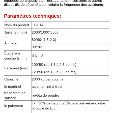
équipées de dispositifs antidérapants, anti-collisions et autres
dispositifs de sécurité pour réduire la fréquence des accidents.
Paramètres techniques:
Nom du produit
JT-C14
Taille (en mm)
2000*1000*3500
80*60*(1.5-2.3)
À droite
90*70*
Étagère à
0.6-1.2
couche ((mm)
100*50 (de 1,5 à 2,5 points)
Faisceau (mm)
120*50 (de 1,5 à 2,5 points)
Capacité
2000 kg par couche
le matériel
acier laminé à froid
traitement de
revêtu de poudre
surface
T/T 30% de dépôt, 70% de solde versé contre
le paiement
la copie du B/L