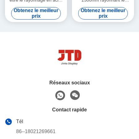
soudé par noir de rangée de
rayonnage commercial de la
Obtenez le meilleur
Obtenez le meilleur
la BV 4
rangée 2000kgs 6
prix
prix
Réseaux sociaux
Contact rapide
Tél
86--18021269661