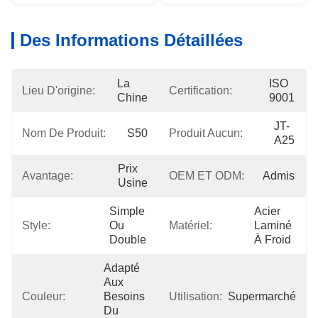
Des Informations Détaillées
La 
ISO 
Lieu D'origine:
Certification:
Chine
9001
JT-
Nom De Produit:
S50
Produit Aucun:
A25
Prix 
Avantage:
OEM ET ODM:
Admis
Usine
Simple 
Acier 
Style:
Ou 
Matériel:
Laminé 
Double
À Froid
Adapté 
Aux 
Couleur:
Besoins 
Utilisation:
Supermarché
Du 