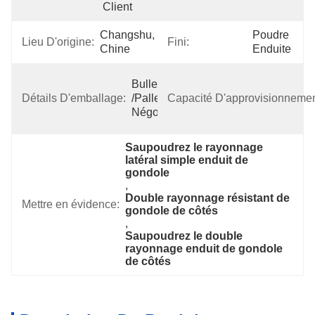
Client
Changshu, 
Poudre 
Lieu D'origine:
Fini:
Chine
Enduite
Bulle/carton 
Détails D'emballage:
/pallet Ou 
Capacité D'approvisionnemen
Négociable
Saupoudrez le rayonnage 
latéral simple enduit de 
gondole
, 
Double rayonnage résistant de 
Mettre en évidence:
gondole de côtés
, 
Saupoudrez le double 
rayonnage enduit de gondole 
de côtés