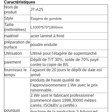
Caractéristiques
Nom de
JT-A25
produit
Style
Étagère de gondole
Taille
L1000*570*1800mm
(millimètres)
matériel
acier laminé à froid
préparation de
poudre enduite
surface
Utilisation
Utilisé pour l'étagère de supermarché
Dépôt de T/T 30%, solde de 70% payé
paiement
contre la copie de B/L
fournissez le
l'agaisnt de 20 jours le dépôt de date est
temps
arrivé
produits de haute qualité de
l'approvisionnement 1.We avec le prix
raisonnable.
2.We sont le fabricant professionnel
(commencé dans 1998,30000 mètres
carrés, ISO&BV a certifié.)
pourquoi
machine de la production 3.Advanced.