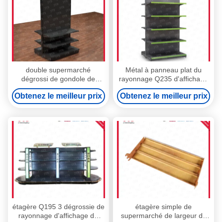
double supermarché
Métal à panneau plat du
dégrossi de gondole de
rayonnage Q235 d'affichage
1800mm rayonnant les
de supermarché blanc
Obtenez le meilleur prix
Obtenez le meilleur prix
étagères noires de stockage
comme le lait
en métal d'OEM
étagère Q195 3 dégrossie de
étagère simple de
rayonnage d'affichage de
supermarché de largeur de