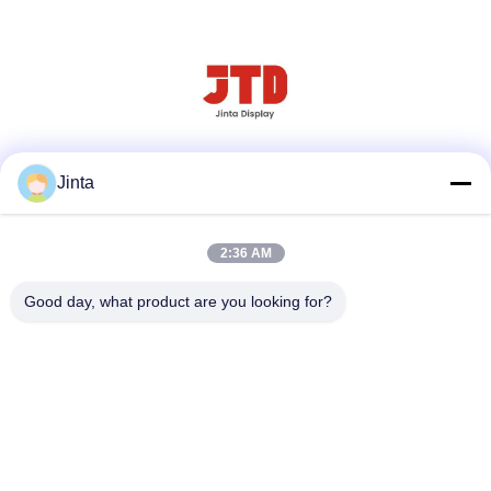
Réseaux sociaux
Jinta
2:36 AM
Contact rapide
Good day, what product are you looking for?
Tél
86--18021269661
E-mail
yolanda@chinesejinta.com
Adresse