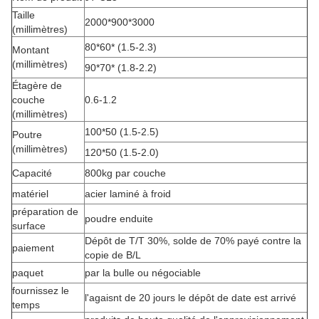
Taille
2000*900*3000
(millimètres)
80*60* (1.5-2.3)
Montant
(millimètres)
90*70* (1.8-2.2)
Étagère de
couche
0.6-1.2
(millimètres)
100*50 (1.5-2.5)
Poutre
(millimètres)
120*50 (1.5-2.0)
Capacité
800kg par couche
matériel
acier laminé à froid
préparation de
poudre enduite
surface
Dépôt de T/T 30%, solde de 70% payé contre la
paiement
copie de B/L
paquet
par la bulle ou négociable
fournissez le
l'agaisnt de 20 jours le dépôt de date est arrivé
temps