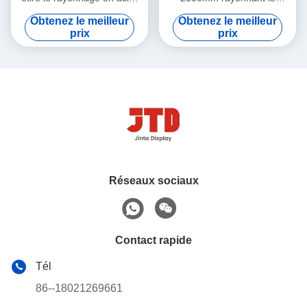
soudé par noir de rangée de
rayonnage commercial de la
Obtenez le meilleur
Obtenez le meilleur
la BV 4
rangée 2000kgs 6
prix
prix
Réseaux sociaux
Contact rapide
Tél
86--18021269661