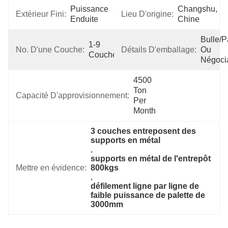
Puissance 
Changshu, 
Extérieur Fini:
Lieu D'origine:
Enduite
Chine
Bulle/pa
1-9 
No. D'une Couche:
Détails D'emballage:
Ou 
Couches
Négoci
4500 
Ton 
Capacité D'approvisionnement:
Per 
Month
3 couches entreposent des 
supports en métal
, 
supports en métal de l'entrepôt 
Mettre en évidence:
800kgs
, 
défilement ligne par ligne de 
faible puissance de palette de 
3000mm