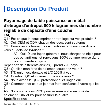
Description Du Produit
Rayonnage de faible puissance en métal
d'étirage d'entrepôt 800 kilogrammes de nombre
réglable de capacité d'une couche
FAQ
Q1 : Est-ce que je peux imprimer notre logo sur vos produits ?
A1 : Oui, OEM et ODM chacun des deux sont soutenus.
Q2 : Pouvez-vous fournir des échantillons ? Si oui, que diriez-
vous du délai de livraison ?
A2 : Oui. D'une façon générale, nous chargeons triple pour
des échantillons, et renvoyons 100% comme remise dans
la commande en gros.
Dépendez de différents articles, il prend 7-10days.
Q3 : Quelles manières de paiement soutenez-vous ?
A3 : T/T, union occidentale et L/C 100% à vue.
Q4 : Combien QC et ingénieur que vous avez ?
A4 : Nous avons le QC 8 professionnel et l'ingénieur.
Q5 : Comment est-ce que je peux faire confiance à votre qualité
?
A5 : Nous soutenons PICC pour assurer votre sécurité de
paiement, OIN et BV pour assurer la qualité.
Spécifications
Nom de produit
JT-C15