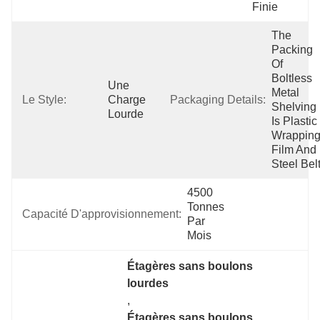
Finie
The 
Packing 
Of 
Boltless 
Une 
Metal 
Le Style:
Charge 
Packaging Details:
Shelving 
Lourde
Is Plastic 
Wrapping
Film And 
Steel Belt
4500 
Tonnes 
Capacité D'approvisionnement:
Par 
Mois
Étagères sans boulons 
lourdes
, 
Étagères sans boulons 