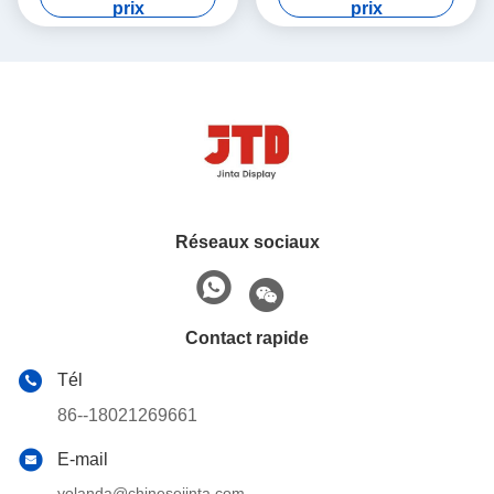
prix
prix
45cm
Réseaux sociaux
Contact rapide
Tél
86--18021269661
E-mail
yolanda@chinesejinta.com