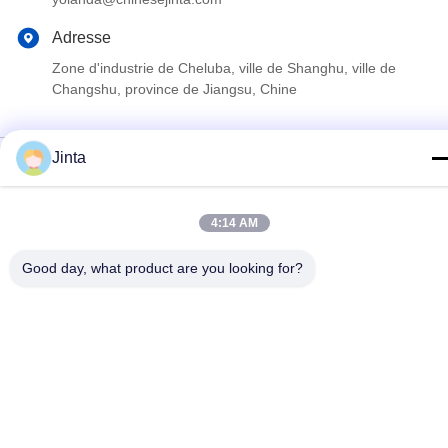
Adresse
Zone d'industrie de Cheluba, ville de Shanghu, ville de
Changshu, province de Jiangsu, Chine
Politique de confidentialité
|
Plan du site
Jinta
La Chine est bonne. Qualité Rayonnage d'affichage de
supermarché Le fournisseur. 2021-2026 Suzhou Jinta Import &
4:14 AM
Export Co., Ltd Tout. Les droits sont réservés.
Good day, what product are you looking for?