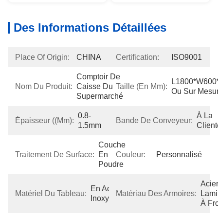
Des Informations Détaillées
Place Of Origin:
CHINA
Certification:
ISO9001
Comptoir De 
L1800*W600
Nom Du Produit:
Caisse Du 
Taille (en Mm):
Ou Sur Mesu
Supermarché
0.8-
À La 
Épaisseur ((mm):
Bande De Conveyeur:
1.5mm
Client
Couche 
Traitement De Surface:
En 
Couleur:
Personnalisé
Poudre
Acier
En Acier 
Matériel Du Tableau:
Matériau Des Armoires:
Lami
Inoxydable
À Fr