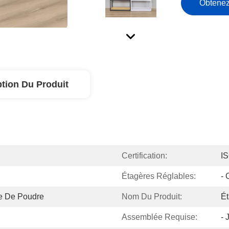
Obtenez
ption Du Produit
Certification:
I
Étagères Réglables:
- 
ue De Poudre
Nom Du Produit:
Ét
Assemblée Requise:
- 