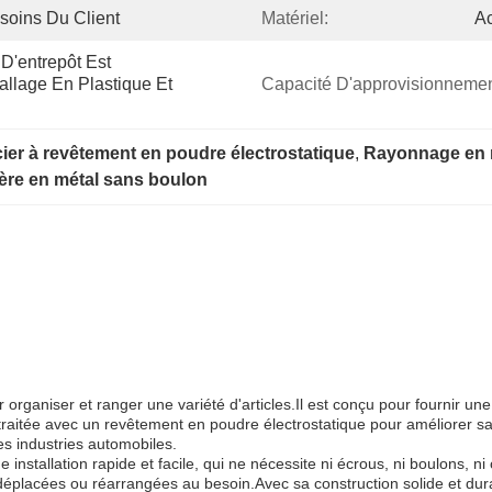
soins Du Client
Matériel:
Ac
'entrepôt Est 
llage En Plastique Et 
Capacité D'approvisionnemen
ier à revêtement en poudre électrostatique
, 
Rayonnage en m
ère en métal sans boulon
organiser et ranger une variété d'articles.Il est conçu pour fournir une 
raitée avec un revêtement en poudre électrostatique pour améliorer sa 
des industries automobiles.
nstallation rapide et facile, qui ne nécessite ni écrous, ni boulons, ni
 déplacées ou réarrangées au besoin.Avec sa construction solide et du