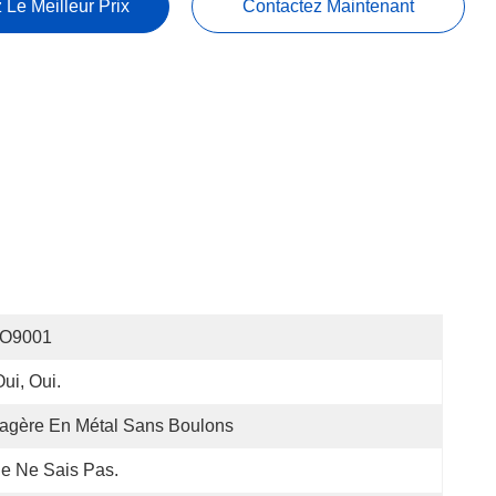
 Le Meilleur Prix
Contactez Maintenant
SO9001
Oui, Oui.
agère En Métal Sans Boulons
Je Ne Sais Pas.