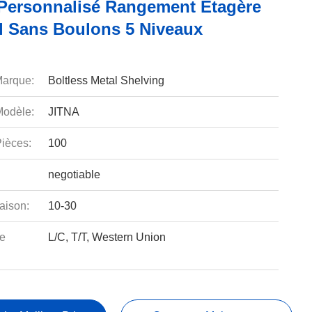
Personnalisé Rangement Étagère
l Sans Boulons 5 Niveaux
arque:
Boltless Metal Shelving
odèle:
JITNA
ièces:
100
negotiable
aison:
10-30
e
L/C, T/T, Western Union