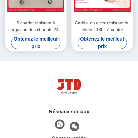
5 chariot résistant à
Caddie en acier résistant du
cargaison des chariots 240L
chariot 180L à centre
à achats en métal de roues
commercial de supermarché
Obtenez le meilleur
Obtenez le meilleur
d'unité centrale de pouce
d'OEM
prix
prix
Réseaux sociaux