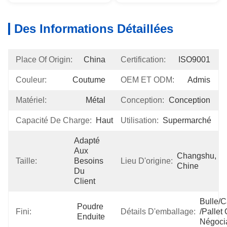
Des Informations Détaillées
Place Of Origin:
China
Certification:
ISO9001
Couleur:
Coutume
OEM ET ODM:
Admis
Matériel:
Métal
Conception:
Conception
Capacité De Charge:
Haut
Utilisation:
Supermarché
Adapté 
Aux 
Changshu, 
Taille:
Besoins 
Lieu D'origine:
Chine
Du 
Client
Bulle/c
Poudre 
Fini:
Détails D'emballage:
/pallet 
Enduite
Négoci