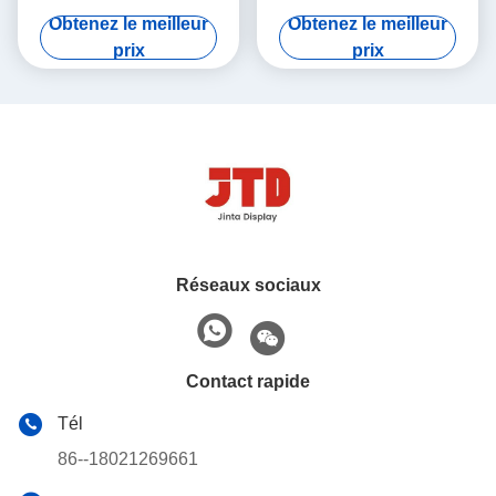
gondole de 900mm 1500mm
1800mm étagère de
Obtenez le meilleur
Obtenez le meilleur
en acier
stockage de 5 rangées
prix
prix
Réseaux sociaux
Contact rapide
Tél
86--18021269661