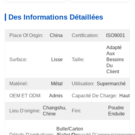
Des Informations Détaillées
Place Of Origin:
China
Certification:
ISO9001
Adapté 
Aux 
Surface:
Lisse
Taille:
Besoins 
Du 
Client
Matériel:
Métal
Utilisation:
Supermarché
OEM ET ODM:
Admis
Capacité De Charge:
Haut
Changshu, 
Poudre 
Lieu D'origine:
Fini:
Chine
Enduite
Bulle/carton 
Détails D'emballage:
/pallet Ou 
Capacité D'approvisionnemen