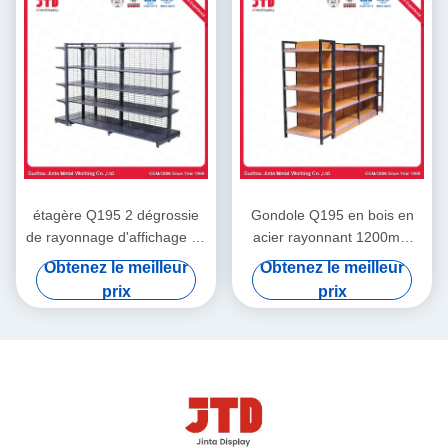
étagère Q195 2 dégrossie
Gondole Q195 en bois en
de rayonnage d'affichage de
acier rayonnant 1200mm
gondole de 900mm 1500mm
1800mm étagère de
Obtenez le meilleur
Obtenez le meilleur
en acier
stockage de 5 rangées
prix
prix