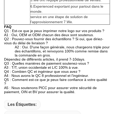
5.We ont l'équipe professionnelle de ventes.
6.Experienced exportant pour partout dans le
monde.
service en une étape de solution de
l'approvisionnement 7.We.
FAQ
Q1 : Est-ce que je peux imprimer notre logo sur vos produits ?
A1 : Oui, OEM et ODM chacun des deux sont soutenus.
Q2 : Pouvez-vous fournir des échantillons ? Si oui, que diriez-
vous du délai de livraison ?
A2 : Oui. D'une façon générale, nous chargeons triple pour
des échantillons, et renvoyons 100% comme remise dans
la commande en gros.
Dépendez de différents articles, il prend 7-10days.
Q3 : Quelles manières de paiement soutenez-vous ?
A3 : T/T, union occidentale et L/C 100% à vue.
Q4 : Combien QC et ingénieur que vous avez ?
A4 : Nous avons le QC 8 professionnel et l'ingénieur.
Q5 : Comment est-ce que je peux faire confiance à votre qualité
?
A5 : Nous soutenons PICC pour assurer votre sécurité de
paiement, OIN et BV pour assurer la qualité.
Les Étiquettes: