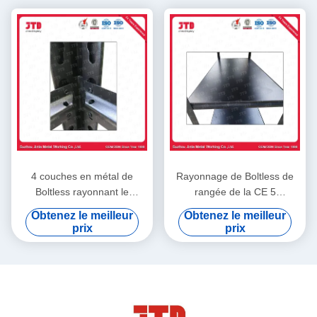
4 couches en métal de
Rayonnage de Boltless de
Boltless rayonnant le
rangée de la CE 5
rayonnage en acier de
180x90x40cm 180kg par
Obtenez le meilleur
Obtenez le meilleur
support de rivet de 180cm
couche dans le garage
prix
prix
45cm