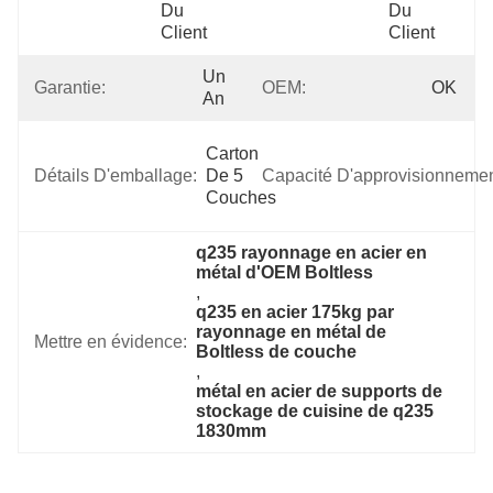
Du 
Du 
Client
Client
Un 
Garantie:
OEM:
OK
An
Carton 
Détails D'emballage:
De 5 
Capacité D'approvisionnemen
Couches
q235 rayonnage en acier en 
métal d'OEM Boltless
, 
q235 en acier 175kg par 
rayonnage en métal de 
Mettre en évidence:
Boltless de couche
, 
métal en acier de supports de 
stockage de cuisine de q235 
1830mm