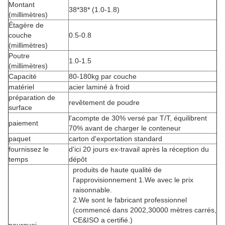
Montant
38*38* (1.0-1.8)
(millimètres)
Étagère de
couche
0.5-0.8
(millimètres)
Poutre
1.0-1.5
(millimètres)
Capacité
80-180kg par couche
matériel
acier laminé à froid
préparation de
revêtement de poudre
surface
l'acompte de 30% versé par T/T, équilibrent
paiement
70% avant de charger le conteneur
paquet
carton d'exportation standard
fournissez le
d'ici 20 jours ex-travail après la réception du
temps
dépôt
produits de haute qualité de
l'approvisionnement 1.We avec le prix
raisonnable.
2.We sont le fabricant professionnel
(commencé dans 2002,30000 mètres carrés,
CE&ISO a certifié.)