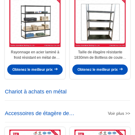
Rayonnage en acier laminé à
Taille de étagère résistante
froid résistant en métal de
1830mm de Boltless de couleur
Boltless pour le stockage
argentée de veine
d'entrepôt
Obtenez le meilleur prix
Obtenez le meilleur prix
Chariot à achats en métal
Accessoires de étagère de
Voir plus >>
supermarché