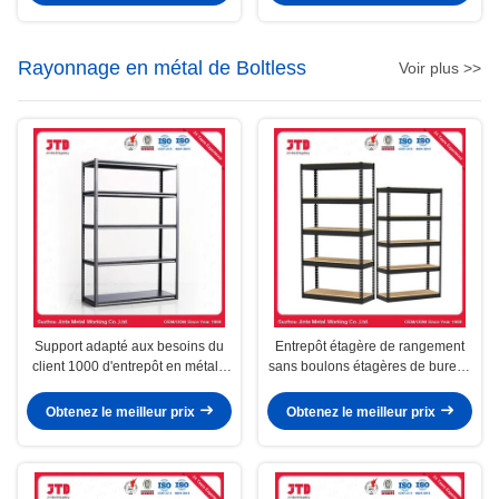
Rayonnage en métal de Boltless
Voir plus >>
Support adapté aux besoins du
Entrepôt étagère de rangement
client 1000 d'entrepôt en métal -
sans boulons étagères de bureau
capacité 4000kg/Layer
de cuisine galvanisées
métalliques
Obtenez le meilleur prix
Obtenez le meilleur prix