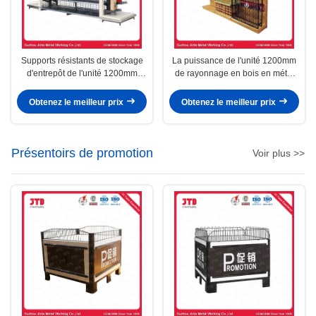
Supports résistants de stockage
La puissance de l'unité 1200mm
d'entrepôt de l'unité 1200mm
de rayonnage en bois en métal
d'étagère en bois en métal des
d'entrepôt a enduit
forces de défense principale
Obtenez le meilleur prix
Obtenez le meilleur prix
Q235
Présentoirs de promotion
Voir plus >>