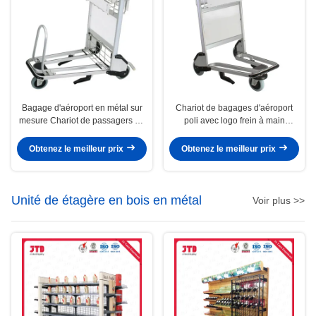
Bagage d'aéroport en métal sur
Chariot de bagages d'aéroport
mesure Chariot de passagers au
poli avec logo frein à main
sol Bagage d'aéroport Chariot à 3
Chariot de bagages d'aéroport
roues
Obtenez le meilleur prix
Obtenez le meilleur prix
Unité de étagère en bois en métal
Voir plus >>