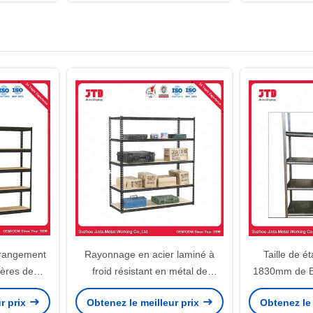
 rangement
Rayonnage en acier laminé à
Taille de é
gères de
froid résistant en métal de
1830mm de Bo
alvanisées
Boltless pour le stockage
argent
r prix
Obtenez le meilleur prix
Obtenez le 
s
d'entrepôt