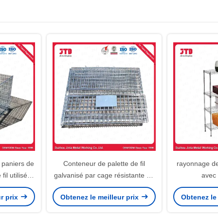
 paniers de
Conteneur de palette de fil
rayonnage de 
il utilisés
galvanisé par cage résistante de
avec
rché et
fil sans roues
r prix
Obtenez le meilleur prix
Obtenez le 