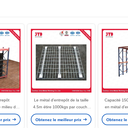
trepôt
Le métal d'entrepôt de la taille
Capacité 15
e milieu de
4.5m étire 1000kgs par couche
en métal d'en
sistant
pour le supermarché
5m par co
r prix
Obtenez le meilleur prix
Obtenez le 