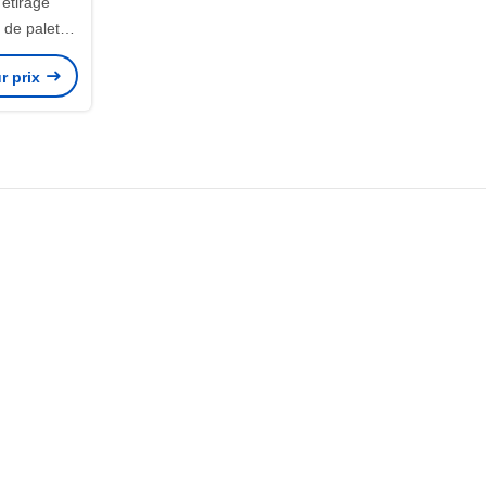
'étirage
 de palette
nte de HDPE
r prix