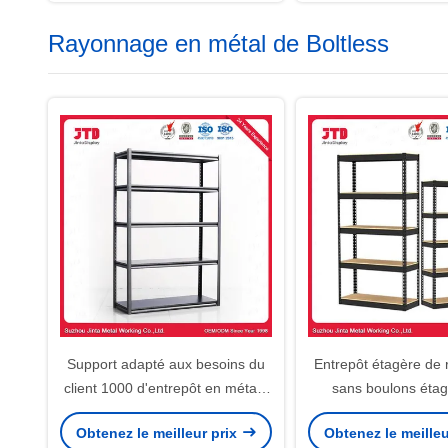
Rayonnage en métal de Boltless
Support adapté aux besoins du
Entrepôt étagère de
client 1000 d'entrepôt en métal -
sans boulons éta
capacité 4000kg/Layer
bureau de cuisine g
Obtenez le meilleur prix
Obtenez le meilleu
métallique