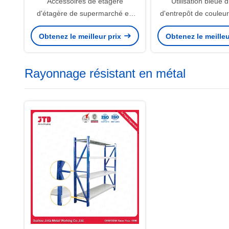
Accessoires de étagère
Utilisation bleue d
d'étagère de supermarché en
d'entrepôt de couleur
plastique automatique de
en plastique résista
Obtenez le meilleur prix
Obtenez le meilleu
poussoir
Rayonnage résistant en métal