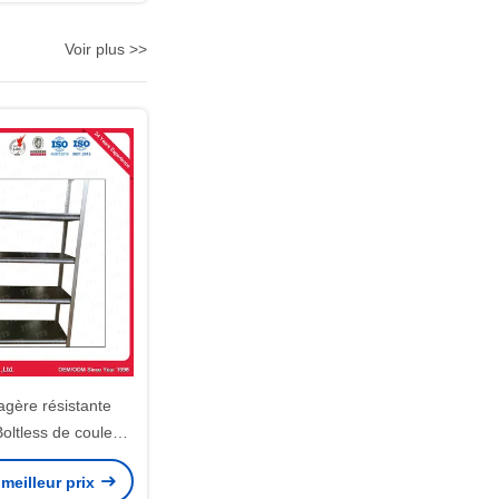
Voir plus >>
tagère résistante
ltless de couleur
ée de veine
meilleur prix