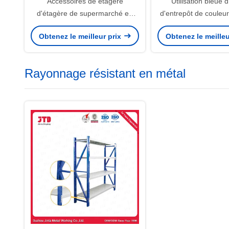
Accessoires de étagère
Utilisation bleue d
d'étagère de supermarché en
d'entrepôt de couleur
plastique automatique de
en plastique résista
Obtenez le meilleur prix
Obtenez le meilleu
poussoir
Rayonnage résistant en métal