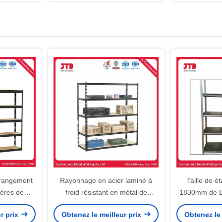
 rangement
Rayonnage en acier laminé à
Taille de é
gères de
froid résistant en métal de
1830mm de Bo
alvanisées
Boltless pour le stockage
argent
r prix
Obtenez le meilleur prix
Obtenez le 
s
d'entrepôt