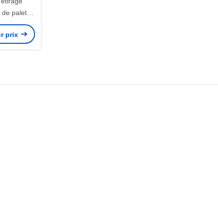
'étirage
 de palette
nte de HDPE
r prix