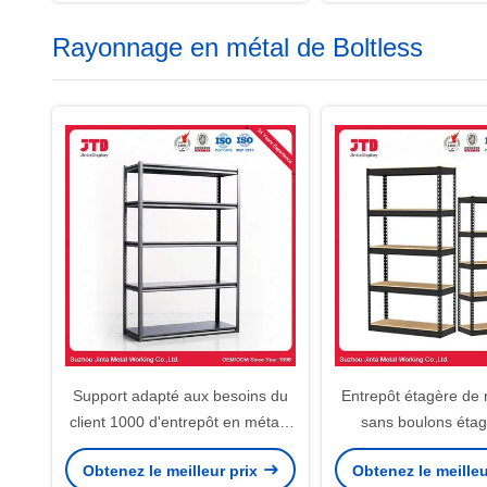
Rayonnage en métal de Boltless
Support adapté aux besoins du
Entrepôt étagère de
client 1000 d'entrepôt en métal -
sans boulons éta
capacité 4000kg/Layer
bureau de cuisine g
Obtenez le meilleur prix
Obtenez le meilleu
métallique