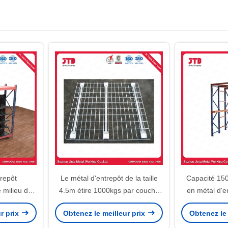
trepôt
Le métal d'entrepôt de la taille
Capacité 15
e milieu de
4.5m étire 1000kgs par couche
en métal d'en
sistant
pour le supermarché
5m par co
r prix
Obtenez le meilleur prix
Obtenez le 