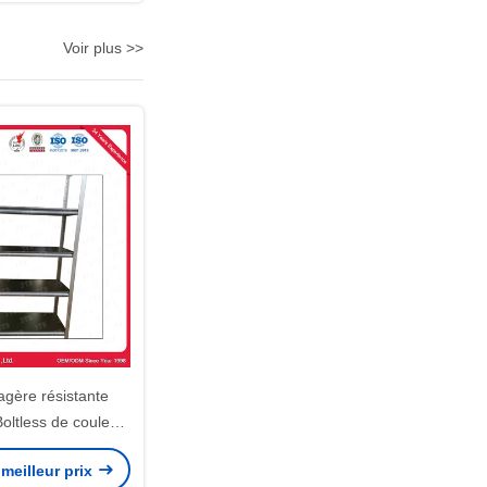
Voir plus >>
tagère résistante
ltless de couleur
ée de veine
meilleur prix