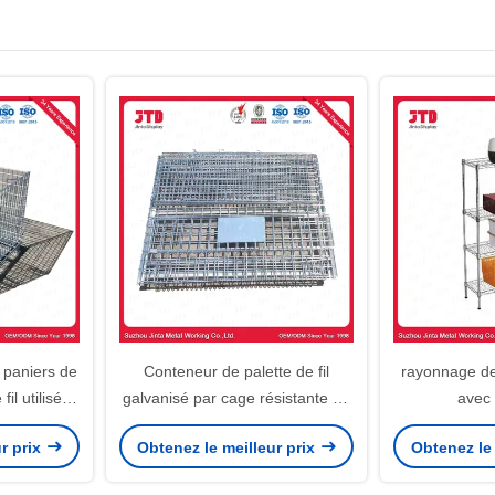
 paniers de
Conteneur de palette de fil
rayonnage de 
il utilisés
galvanisé par cage résistante de
avec
rché et
fil sans roues
r prix
Obtenez le meilleur prix
Obtenez le 