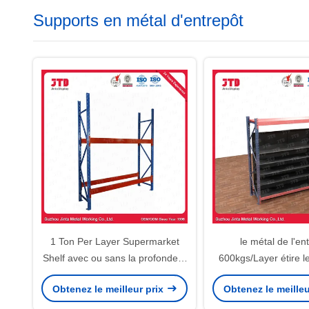
Supports en métal d'entrepôt
1 Ton Per Layer Supermarket
le métal de l'en
Shelf avec ou sans la profondeur
600kgs/Layer étire l
en acier 1200MM d'étagères
taille de 4.5m ré
Obtenez le meilleur prix
Obtenez le meilleu