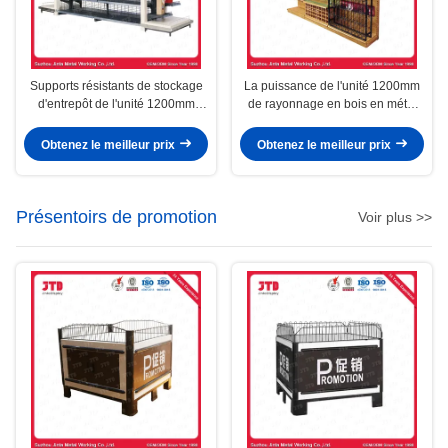
Supports résistants de stockage
La puissance de l'unité 1200mm
d'entrepôt de l'unité 1200mm
de rayonnage en bois en métal
d'étagère en bois en métal des
d'entrepôt a enduit
forces de défense principale
Obtenez le meilleur prix
Obtenez le meilleur prix
Q235
Présentoirs de promotion
Voir plus >>