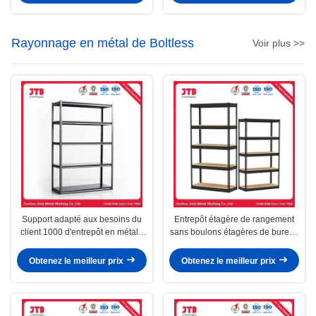
Rayonnage en métal de Boltless
Voir plus >>
Support adapté aux besoins du
Entrepôt étagère de rangement
client 1000 d'entrepôt en métal -
sans boulons étagères de bureau
capacité 4000kg/Layer
de cuisine galvanisées
métalliques
Obtenez le meilleur prix
Obtenez le meilleur prix