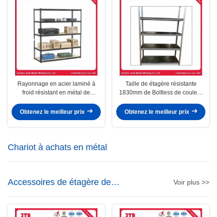
Rayonnage en acier laminé à
Taille de étagère résistante
froid résistant en métal de
1830mm de Boltless de couleur
Boltless pour le stockage
argentée de veine
d'entrepôt
Obtenez le meilleur prix
Obtenez le meilleur prix
Chariot à achats en métal
Accessoires de étagère de
Voir plus >>
supermarché