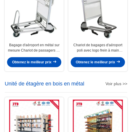
Bagage d'aéroport en métal sur
Chariot de bagages d'aéroport
mesure Chariot de passagers au
poli avec logo frein à main
sol Bagage d'aéroport Chariot à 3
Chariot de bagages d'aéroport
roues
Obtenez le meilleur prix
Obtenez le meilleur prix
Unité de étagère en bois en métal
Voir plus >>